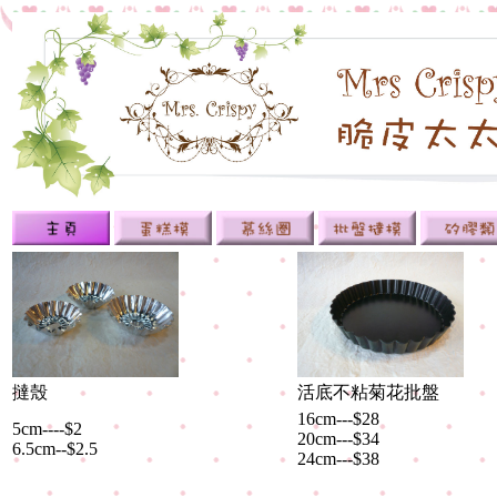
撻殼
活底不粘菊花批盤
16cm---$28
5cm----$2
20cm---$34
6.5cm--$2.5
24cm---$38